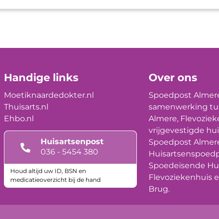
Handige links
Over ons
Moetiknaardedokter.nl
Spoedpost Almere
Thuisarts.nl
samenwerking tu
Ehbo.nl
Almere, Flevoziek
vrijgevestigde hui
Huisartsenpost
Spoedpost Almere
036 - 5454 380
Huisartsenspoedp
Spoedeisende Hul
Houd altijd uw ID, BSN en
Flevoziekenhuis 
medicatieoverzicht bij de hand
Brug.