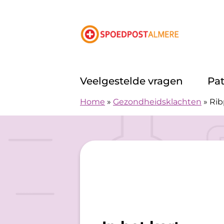
Doorgaan naar content
Veelgestelde vragen
Pa
Home
»
Gezondheidsklachten
»
Rib