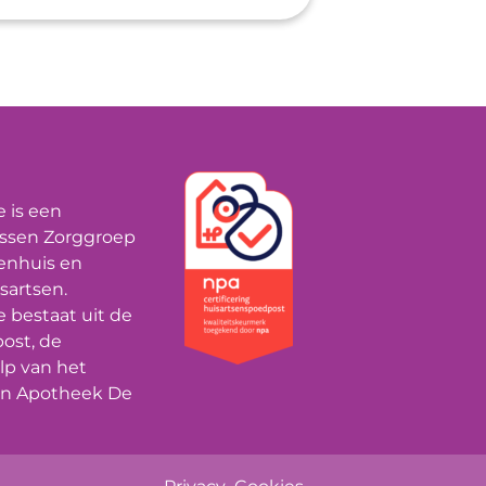
Keurmerken
 is een
ssen Zorggroep
enhuis en
sartsen.
 bestaat uit de
ost, de
p van het
en Apotheek De