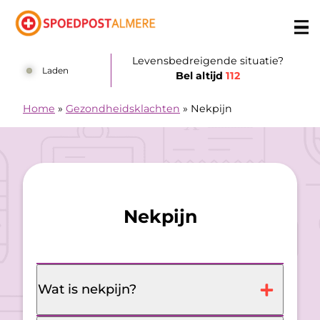
Doorgaan naar content
Levensbedreigende situatie?
Laden
Bel altijd
112
Home
»
Gezondheidsklachten
»
Nekpijn
Nekpijn
Wat is nekpijn?