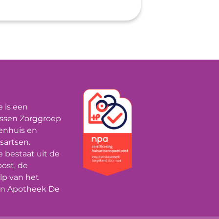
Keurmerken
 is een
ssen Zorggroep
enhuis en
sartsen.
 bestaat uit de
ost, de
p van het
en Apotheek De