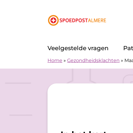
Doorgaan naar content
Veelgestelde vragen
Pa
Home
»
Gezondheidsklachten
»
Ma