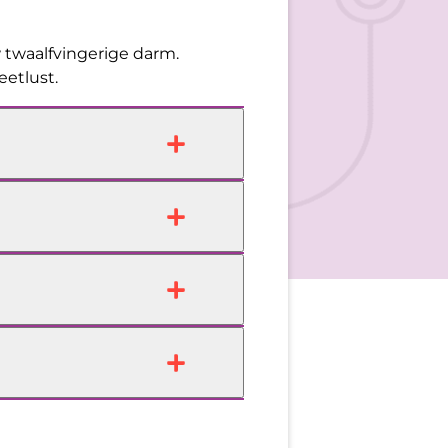
twaalfvingerige darm.
eetlust.