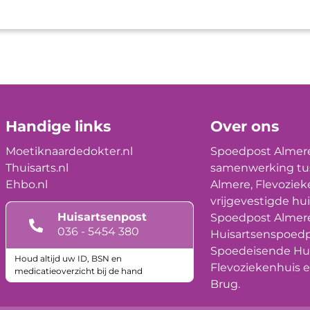
Handige links
Over ons
Moetiknaardedokter.nl
Spoedpost Almere
Thuisarts.nl
samenwerking tu
Ehbo.nl
Almere, Flevoziek
vrijgevestigde hui
Huisartsenpost
Spoedpost Almere
036 - 5454 380
Huisartsenspoedp
Spoedeisende Hul
Houd altijd uw ID, BSN en
Flevoziekenhuis 
medicatieoverzicht bij de hand
Brug.