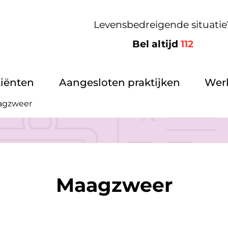
Levensbedreigende situatie
Bel altijd
112
tiënten
Aangesloten praktijken
Werk
agzweer
Maagzweer