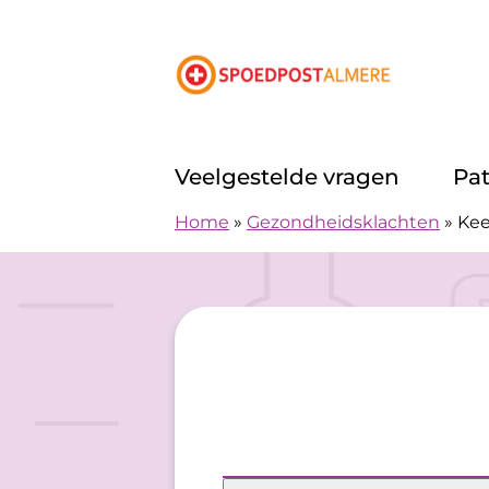
Doorgaan naar content
Veelgestelde vragen
Pa
Home
»
Gezondheidsklachten
»
Kee