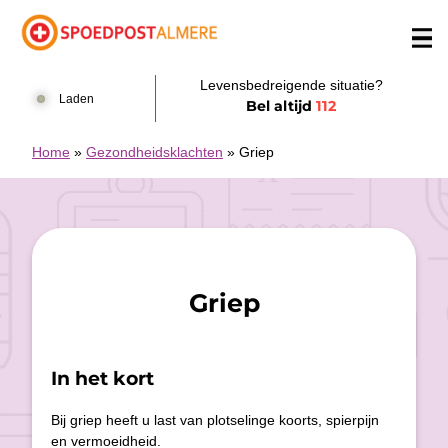
Doorgaan naar content
Levensbedreigende situatie?
Laden
Bel altijd
112
Home
»
Gezondheidsklachten
»
Griep
Griep
In het kort
Bij griep heeft u last van plotselinge koorts, spierpijn
en vermoeidheid.