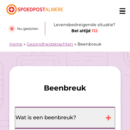
Doorgaan naar content
Levensbedreigende situatie?
Nu gesloten
Bel altijd
112
Home
»
Gezondheidsklachten
»
Beenbreuk
Beenbreuk
Wat is een beenbreuk?